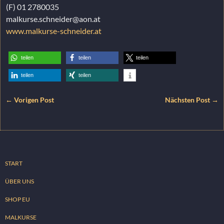
(F) 01 2780035
malkurse.schneider@aon.at
www.malkurse-schneider.at
teilen
teilen
teilen
teilen
teilen
← Vorigen Post
Nächsten Post →
START
ÜBER UNS
SHOP EU
MALKURSE