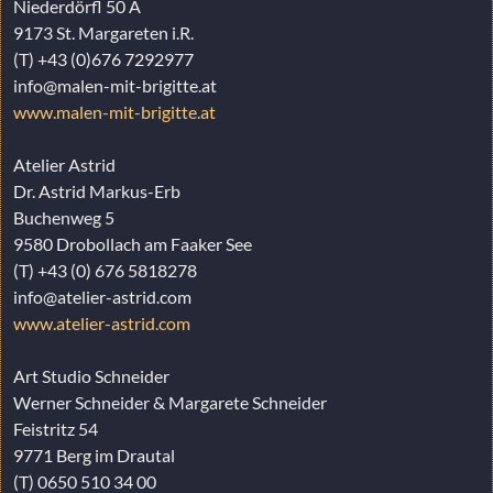
Niederdörfl 50 A
9173 St. Margareten i.R.
(T) +43 (0)676 7292977
info@malen-mit-brigitte.at
www.malen-mit-brigitte.at
Atelier Astrid
Dr. Astrid Markus-Erb
Buchenweg 5
9580 Drobollach am Faaker See
(T) +43 (0) 676 5818278
info@atelier-astrid.com
www.atelier-astrid.com
Art Studio Schneider
Werner Schneider & Margarete Schneider
Feistritz 54
9771 Berg im Drautal
(T) 0650 510 34 00