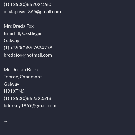
(T) +353(0)857021260
oliviapower365@gmail.com
Mrs Breda Fox
Briarhill, Castlegar
Galway
(T) +353(0)85 7624778
bredafox@hotmail.com
Mr. Declan Burke
Tonroe, Oranmore
Galway
H91XTN5
(T) +353(0)862523518
bdurkey1969@gmail.com
…