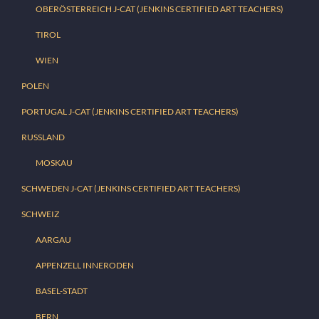
OBERÖSTERREICH J-CAT (JENKINS CERTIFIED ART TEACHERS)
TIROL
WIEN
POLEN
PORTUGAL J-CAT (JENKINS CERTIFIED ART TEACHERS)
RUSSLAND
MOSKAU
SCHWEDEN J-CAT (JENKINS CERTIFIED ART TEACHERS)
SCHWEIZ
AARGAU
APPENZELL INNERODEN
BASEL-STADT
BERN