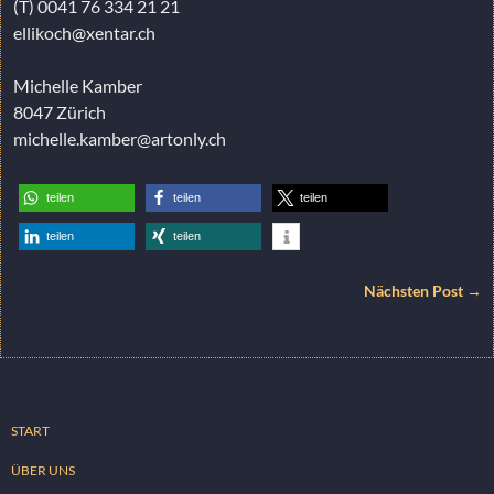
(T) 0041 76 334 21 21
ellikoch@xentar.ch
Michelle Kamber
8047 Zürich
michelle.kamber@artonly.ch
teilen
teilen
teilen
teilen
teilen
Nächsten Post →
START
ÜBER UNS