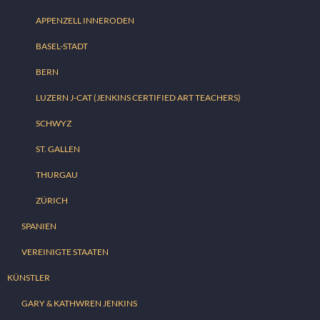
APPENZELL INNERODEN
BASEL-STADT
BERN
LUZERN J-CAT (JENKINS CERTIFIED ART TEACHERS)
SCHWYZ
ST. GALLEN
THURGAU
ZÜRICH
SPANIEN
VEREINIGTE STAATEN
KÜNSTLER
GARY & KATHWREN JENKINS